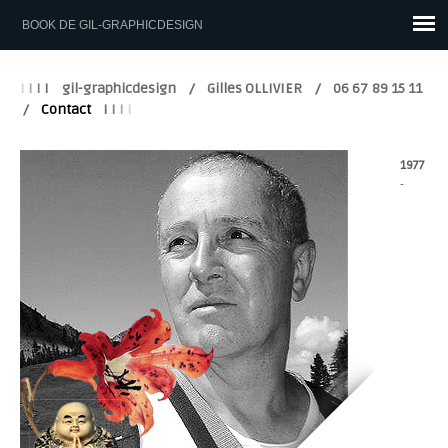
BOOK DE GIL-GRAPHICDESIGN
I
I
I
I
gil-graphicdesign
/
Gilles OLLIVIER /
06 67 89 15 11
/
Contact
I
I
I
I
1977
-